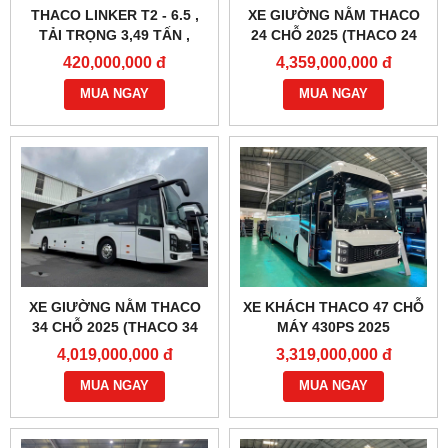
THACO LINKER T2 - 6.5 ,
XE GIƯỜNG NẰM THACO
TẢI TRỌNG 3,49 TẤN ,
24 CHỖ 2025 (THACO 24
THÙNG DÀI 4M45
PHÒNG)
420,000,000 đ
4,359,000,000 đ
MUA NGAY
MUA NGAY
XE GIƯỜNG NẰM THACO
XE KHÁCH THACO 47 CHỖ
34 CHỖ 2025 (THACO 34
MÁY 430PS 2025
PHÒNG)
4,019,000,000 đ
3,319,000,000 đ
MUA NGAY
MUA NGAY