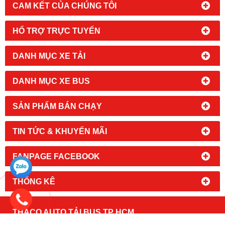
CAM KẾT CỦA CHÚNG TÔI
HỔ TRỢ TRỰC TUYẾN
DANH MỤC XE TẢI
DANH MỤC XE BUS
SẢN PHẨM BÁN CHẠY
TIN TỨC & KHUYẾN MÃI
FANPAGE FACEBOOK
THỐNG KÊ
THACO AUTO TẢI BUS TP HCM