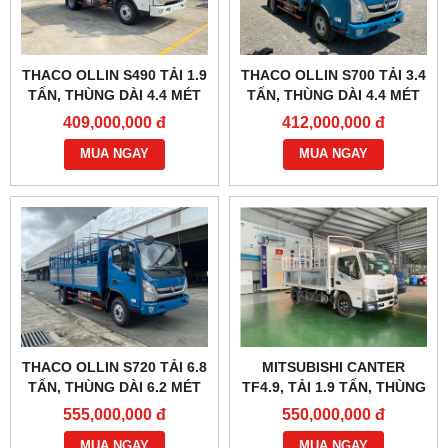
THACO OLLIN S490 TẢI 1.9
THACO OLLIN S700 TẢI 3.4
TẤN, THÙNG DÀI 4.4 MÉT
TẤN, THÙNG DÀI 4.4 MÉT
409,000,000 đ
412,000,000 đ
MUA NGAY
MUA NGAY
THACO OLLIN S720 TẢI 6.8
MITSUBISHI CANTER
TẤN, THÙNG DÀI 6.2 MÉT
TF4.9, TẢI 1.9 TẤN, THÙNG
4M5
555,000,000 đ
550,000,000 đ
MUA NGAY
MUA NGAY