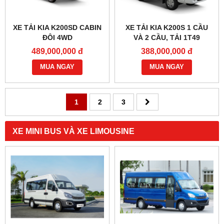
XE TẢI KIA K200SD CABIN
XE TẢI KIA K200S 1 CẦU
ĐÔI 4WD
VÀ 2 CẦU, TẢI 1T49
489,000,000 đ
388,000,000 đ
MUA NGAY
MUA NGAY
1
2
3
XE MINI BUS VÀ XE LIMOUSINE