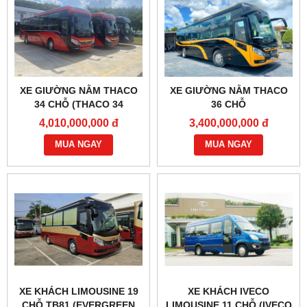
XE GIƯỜNG NẰM THACO
XE GIƯỜNG NẰM THACO
34 CHỖ (THACO 34
36 CHỖ
PHÒNG)
4,010,000,000 đ
3,400,000,000 đ
MUA NGAY
MUA NGAY
XE KHÁCH LIMOUSINE 19
XE KHÁCH IVECO
CHỖ TB81 (EVERGREEN
LIMOUSINE 11 CHỖ (IVECO