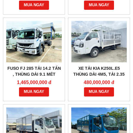
MUA NGAY
MUA NGAY
FUSO FJ 285 TẢI 14.2 TẤN
XE TẢI KIA K250L.E5
, THÙNG DÀI 9.1 MÉT
THÙNG DÀI 4M5, TẢI 2.35
TẤN
1,465,000,000 đ
480,000,000 đ
MUA NGAY
MUA NGAY