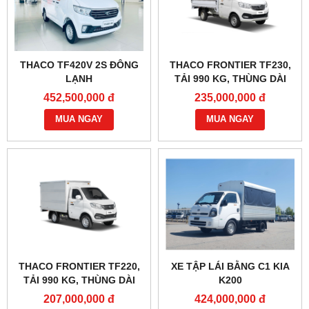
THACO TF420V 2S ĐÔNG
THACO FRONTIER TF230,
LẠNH
TẢI 990 KG, THÙNG DÀI
2M8
452,500,000 đ
235,000,000 đ
MUA NGAY
MUA NGAY
THACO FRONTIER TF220,
XE TẬP LÁI BẰNG C1 KIA
TẢI 990 KG, THÙNG DÀI
K200
2M3
207,000,000 đ
424,000,000 đ