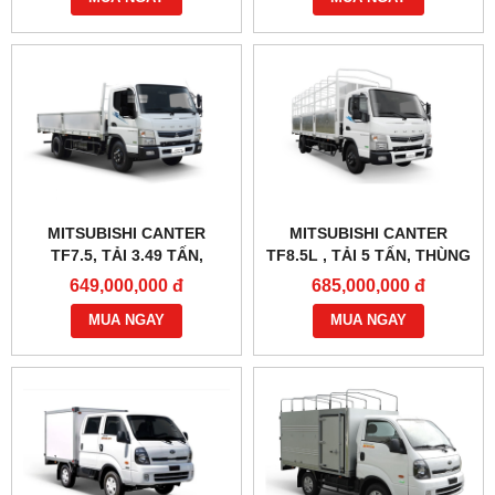
MITSUBISHI CANTER
MITSUBISHI CANTER
TF7.5, TẢI 3.49 TẤN,
TF8.5L , TẢI 5 TẤN, THÙNG
THÙNG 5M2
6M2
649,000,000 đ
685,000,000 đ
MUA NGAY
MUA NGAY