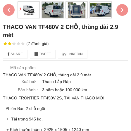
‹
›
THACO VAN TF480V 2 CHỖ, thùng dài 2.9
mét
(
7
đánh giá
)
SHARE
TWEET
LINKEDIN
Mã sản phẩm :
THACO VAN TF480V 2 CHỖ, thùng dài 2.9 mét
Xuất xứ :
Thaco Lắp Ráp
Bảo hành :
3 năm hoặc 100.000 km
THACO FRONTIER TF450V 2S, TẢI VAN THACO MỚI:
- Phiên Bản 2 chỗ ngồi:
+ Tải trọng 945 kg.
+ Kích thước thùng: 2925 x 1505 x 1240 mm