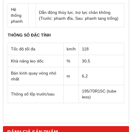
Hệ
Dẫn động thủy lực, trợ lực chân không
thống
(Trước: phanh đĩa, Sau: phanh tang trống)
phanh
THÔNG SỐ ĐẶC TÍNH
Tốc độ tối đa
km/h
118
Khả năng leo dốc
%
30,5
Bán kính quay vòng nhỏ
m
6,2
nhất
195/70R15C (tube
Thông số lốp trước/sau
less)