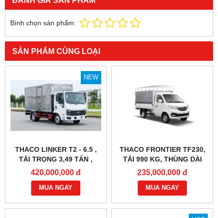
ĐÁNH GIÁ SẢN PHẨM
Bình chọn sản phẩm:
SẢN PHẨM CÙNG LOẠI
NEW
THACO LINKER T2 - 6.5 ,
THACO FRONTIER TF230,
TẢI TRỌNG 3,49 TẤN ,
TẢI 990 KG, THÙNG DÀI
THÙNG DÀI 4M45
2M8
420,000,000 đ
235,000,000 đ
MUA NGAY
MUA NGAY