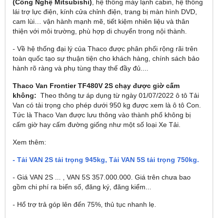
(Công Nghệ Mitsubishi)
, hệ thống máy lạnh cabin, hệ thống
lái trợ lực điện, kính cửa chỉnh điện, trang bị màn hình DVD,
cam lùi… vận hành mạnh mẽ, tiết kiệm nhiên liệu và thân
thiện với môi trường, phù hợp di chuyển trong nội thành.
- Về hệ thống đại lý của Thaco được phân phối rộng rãi trên
toàn quốc tạo sự thuận tiện cho khách hàng, chính sách bảo
hành rõ ràng và phụ tùng thay thế đầy đủ....
Thaco Van Frontier TF480V 2S
chạy được giờ cấm
không:
Theo thông tư áp dụng từ ngày 01/07/2022 ô tô Tải
Van có tải trọng cho phép dưới 950 kg được xem là ô tô Con.
Tức là Thaco Van được lưu thông vào thành phố không bị
cấm giờ hay cấm đường giống như một số loại Xe Tải.
Xem thêm:
- Tải VAN 2S tải trọng 945kg, Tải VAN 5S tải trọng 750kg.
- Giá VAN 2S ... , VAN 5S 357.000.000. Giá trên chưa bao
gồm chi phí ra biển số, đăng ký, đăng kiểm...
- Hổ trợ trả góp lên đến 75%, thủ tục nhanh lẹ.