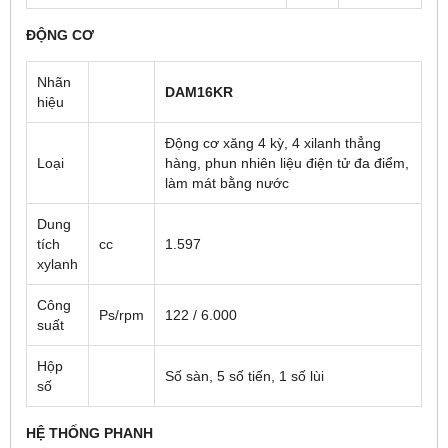
ĐỘNG CƠ
Nhãn
DAM16KR
hiệu
Động cơ xăng 4 kỳ, 4 xilanh thẳng
Loại
hàng, phun nhiên liệu điện tử đa điểm,
làm mát bằng nước
Dung
tích
cc
1.597
xylanh
Công
Ps/rpm
122 / 6.000
suất
Hộp
Số sàn, 5 số tiến, 1 số lùi
số
HỆ THỐNG PHANH