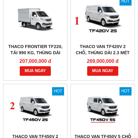
HOT
THACO FRONTIER TF220,
THACO VAN TF420V 2
TẢI 990 KG, THÙNG DÀI
CHỖ, THÙNG DÀI 2.3 MÉT
2M3
207,000,000 đ
269,000,000 đ
MUA NGAY
MUA NGAY
HOT
HOT
THACO VAN TF450V 2
THACO VAN TF450V 5 CHỖ