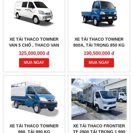
XE TẢI THACO TOWNER
XE TẢI THACO TOWNER
VAN 5 CHỔ , THACO VAN
800A, TẢI TRỌNG 850 KG
5S
ĐẾN 990 KG
325,000,000 đ
190,500,000 đ
MUA NGAY
MUA NGAY
XE TẢI THACO TOWNER
XE TẢI THACO FRONTIER
990, TẢI 990 KG
TF 2800 TẢI TRỌNG 1.990