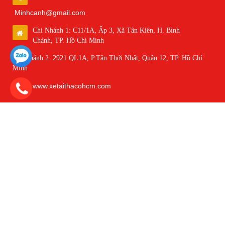
Minhcanh@gmail.com
Chi Nhánh 1: C11/1A, Ấp 3, Xã Tân Kiên, H. Bình
Chánh, TP. Hồ Chí Minh
Chi Nhánh 2: 2921 QL1A, P.Tân Thới Nhất, Quận 12, TP. Hồ Chí
Minh
www.xetaithacohcm.com
KẾT NỐI VỚI CHÚNG TÔI
DANH MỤC XE TẢI
DANH MỤC XE BUS