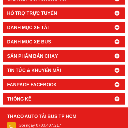
HỔ TRỢ TRỰC TUYẾN
DANH MỤC XE TẢI
DANH MỤC XE BUS
SẢN PHẨM BÁN CHẠY
TIN TỨC & KHUYẾN MÃI
FANPAGE FACEBOOK
THỐNG KÊ
THACO AUTO TẢI BUS TP HCM
Gọi ngay 0783.487.217